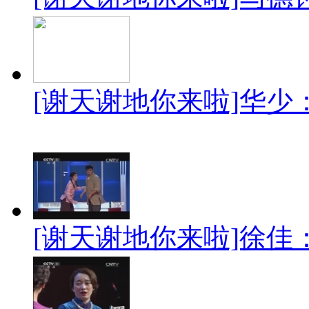
[谢天谢地你来啦]华少
[谢天谢地你来啦]徐佳