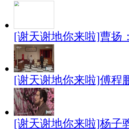
[谢天谢地你来啦]曹扬
[谢天谢地你来啦]傅程
[谢天谢地你来啦]杨子