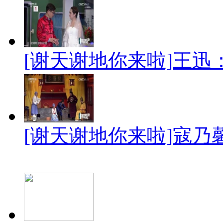
[谢天谢地你来啦]王迅
[谢天谢地你来啦]寇乃