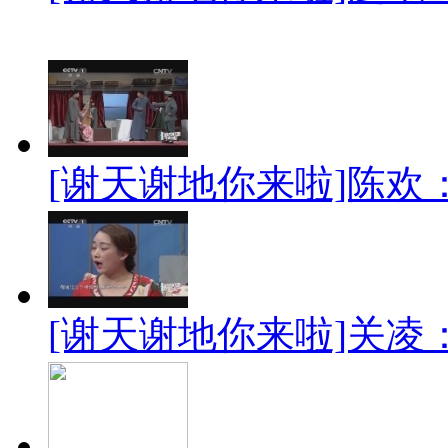
[谢天谢地你来啦]陈欢
[谢天谢地你来啦]关凌