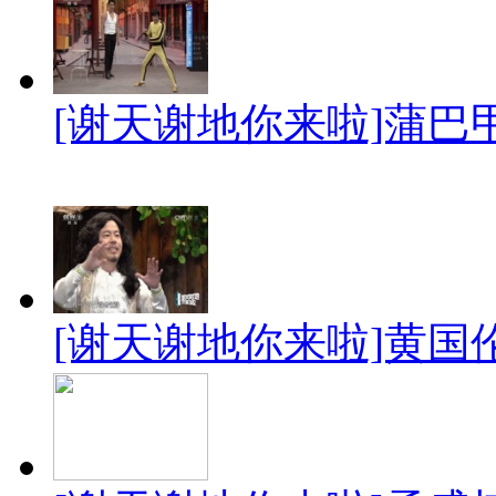
[谢天谢地你来啦]蒲
[谢天谢地你来啦]黄国