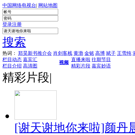
中国网络电视台
|
网站地图
登录
注册
搜索
热词：
郑昊新书推介会
肖剑客栈
黄渤
金铭
高博
斌子
王雪纯
栏目动态
嘉宾汇
直播来啦
往期节目
视频
栏目介绍
高清图
精彩片段
嘉宾妙语
精彩片段
|
[谢天谢地你来啦]颜丹