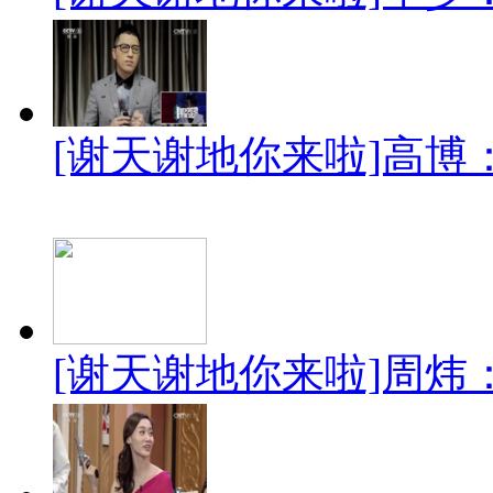
[谢天谢地你来啦]高博
[谢天谢地你来啦]周炜