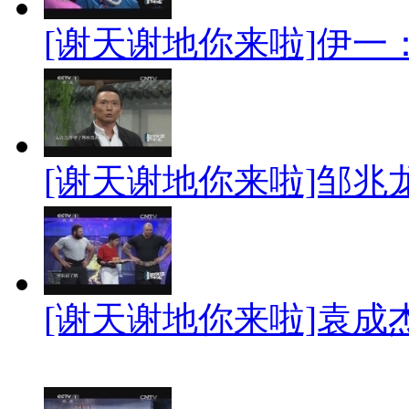
[谢天谢地你来啦]伊一
[谢天谢地你来啦]邹兆
[谢天谢地你来啦]袁成