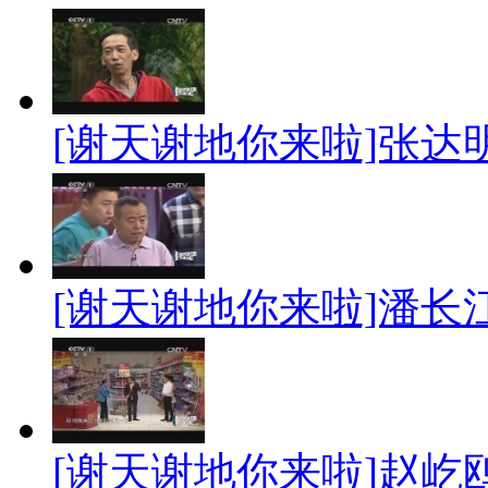
[谢天谢地你来啦]张
[谢天谢地你来啦]潘长
[谢天谢地你来啦]赵屹