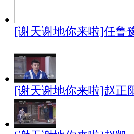
[谢天谢地你来啦]任鲁豫 
[谢天谢地你来啦]赵正阳：