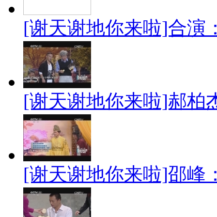
[谢天谢地你来啦]合演：《
[谢天谢地你来啦]郝柏杰
[谢天谢地你来啦]邵峰：《