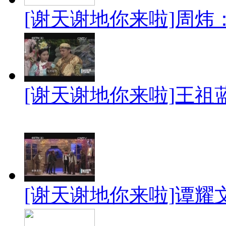
[谢天谢地你来啦]周炜
[谢天谢地你来啦]王祖
[谢天谢地你来啦]谭耀