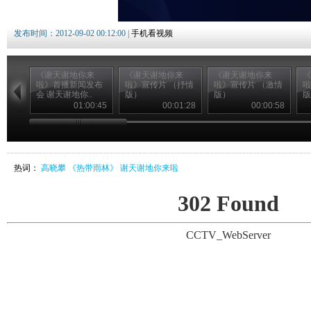
发布时间：2012-09-02 00:12:00 |
手机看视频
《谢天谢地你来
《谢天谢地你来
《谢天谢地你来
《
啦》首播新闻发布
啦》宣传片 （抒情
啦》宣传片 （激情
啦
会 谢天谢地你..
版）
版）
版
01:00:45
00:01:28
00:00:58
热词：
高晓攀
《热带雨林》
谢天谢地你来啦
302 Found
CCTV_WebServer