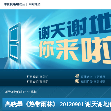
中国网络电视台
|
网站地图
视
栏目动态
嘉宾汇
直播来啦
往期节目
频
栏目介绍
高清图
精彩片段
嘉宾妙语
谢天谢地你来啦
>>
视频
高晓攀《热带雨林》 20120901 谢天谢